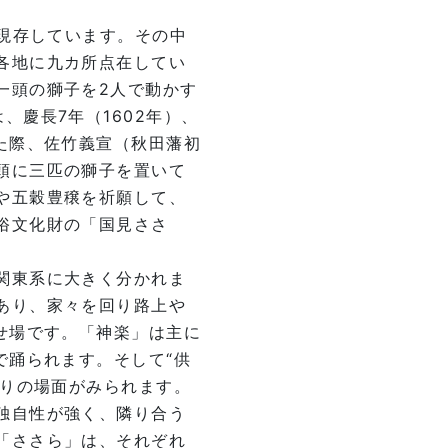
が現存しています。その中
各地に九カ所点在してい
一頭の獅子を2人で動かす
慶長7年（1602年）、
た際、佐竹義宣（秋田藩初
頭に三匹の獅子を置いて
や五穀豊穣を祈願して、
俗文化財の「国見ささ
関東系に大きく分かれま
あり、家々を回り路上や
せ場です。「神楽」は主に
で踊られます。そして“供
眠りの場面がみられます。
独自性が強く、隣り合う
「ささら」は、それぞれ