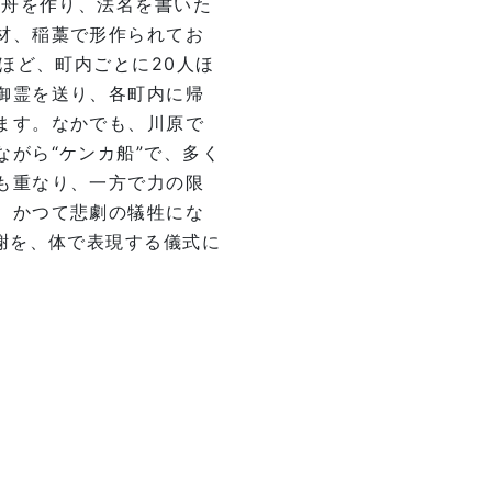
霊舟を作り、法名を書いた
材、稲藁で形作られてお
ほど、町内ごとに20人ほ
御霊を送り、各町内に帰
ます。なかでも、川原で
がら“ケンカ船”で、多く
も重なり、一方で力の限
。かつて悲劇の犠牲にな
謝を、体で表現する儀式に