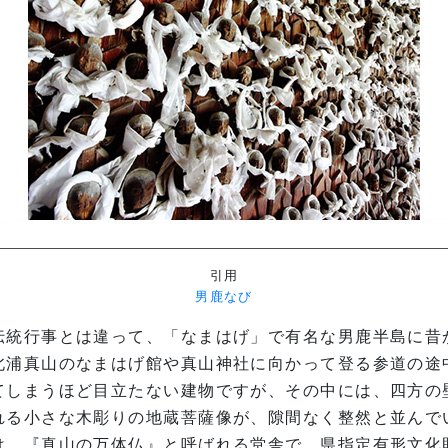
引用
男鹿なび
伝統行事とは違って、「なまはげ」で有名な男鹿半島に昔
北浦真山のなまはげ館や真山神社に向かって登る参道の途
てしまうほど目立たない建物ですが、その中には、四方の
れる小さな木彫りの地蔵菩薩像が、隙間なく整然と並んで
は、『真山の万体仏』と呼ばれる堂舎で、県指定有形文化