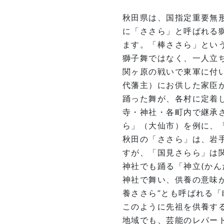
秋田県は、国指定重要無形
に「ささら」と呼ばれる
ます。「棒ささら」とい
獅子舞ではなく、一人立ち
関ヶ原の戦いで東軍に付
代藩主）にお供した家臣
踊った舞が、各村に定着
寺・神社・各町内で継承
ら」（大仙市）を例に、
秋田の「ささら」は、岩
すが、「国見さらら」は
神社でも踊る「神立(か
神社で舞い、供養の意味が
養ささら”とも呼ばれる「
このように先祖を供養す
地域でも、芸能のレパー