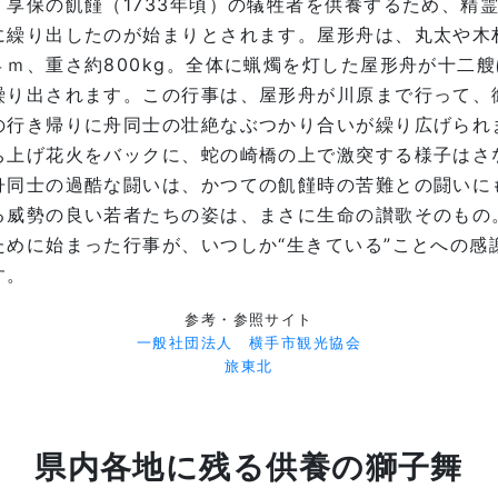
享保の飢饉（1733年頃）の犠牲者を供養するため、精
に繰り出したのが始まりとされます。屋形舟は、丸太や木
ｍ、重さ約800kg。全体に蝋燭を灯した屋形舟が十二艘
繰り出されます。この行事は、屋形舟が川原まで行って、
の行き帰りに舟同士の壮絶なぶつかり合いが繰り広げられ
ち上げ花火をバックに、蛇の崎橋の上で激突する様子はさな
舟同士の過酷な闘いは、かつての飢饉時の苦難との闘いに
る威勢の良い若者たちの姿は、まさに生命の讃歌そのもの
ために始まった行事が、いつしか“生きている”ことへの感
す。
参考・参照サイト
一般社団法人 横手市観光協会
旅東北
県内各地に残る供養の獅子舞