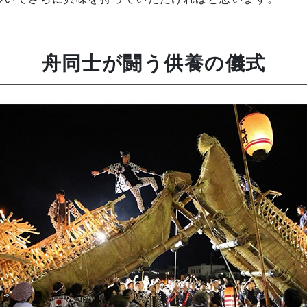
舟同士が闘う供養の儀式