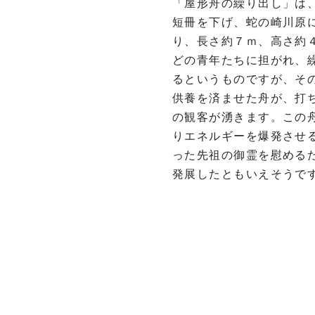
「屋形舟の繰り出し」は、
短冊を下げ、蛇の崎川原
り、長さ約７ｍ、高さ約４
どの青年たちに担がれ、
るというものですが、そ
供養を済ませた舟が、打
の観客が湧きます。この
りエネルギーを爆発させ
った先祖の御霊を慰める
発展したともいえそうで