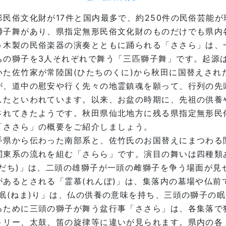
民俗文化財が17件と国内最多で、約250件の民俗芸能
獅子舞があり、県指定無形民俗文化財のものだけでも県内
う木製の民俗楽器の演奏とともに踊られる「ささら」は、
の獅子を3人それぞれで舞う「三匹獅子舞」です。起源は、
いた佐竹家が常陸国(ひたちのくに)から秋田に国替えされ
が、道中の慰安や行く先々の地霊鎮魂を願って、行列の先
したといわれています。以来、お盆の時期に、先祖の供養
されてきたようです。秋田県仙北地方に残る県指定無形民
「ささら」の概要をご紹介しましょう。
手県から伝わった南部系と、佐竹氏のお国替えにまつわる
関東系の流れを組む「さらら」です。演目の舞いは四種類
んだち)」は、二頭の雄獅子が一頭の雌獅子を争う場面が見
あるとされる「霊慕(れんぼ)」は、集落内の墓場や仏前
眠(ねま)り」は、仏の供養の意味を持ち、三頭の獅子の
るために三頭の獅子が舞う盆行事「ささら」は、各集落で
トリー、太鼓、笛の旋律等に違いが見られます。県内の各