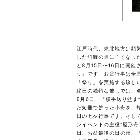
江戸時代、東北地方は頻
した飢饉の際に亡くなっ
と8月15日〜16日に開
り』です。お盆行事は全
「祭り」を実施する珍し
終日の独特な催しでは、
8月6日、『横手送り盆
た短冊で飾った小舟を、蛇
日の七夕行事です。そし
ンイベントの主役“屋形舟
日、お盆最後の日の夜、