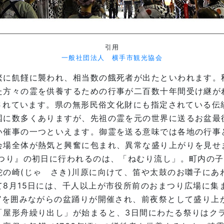
引用
一般社団法人 横手市観光協会
繁に飢饉に襲われ、相当数の餓死者が出たといわれます。
た方々の霊を供養するための行事が二百数十年間受け継が
催されています。県の無形民俗文化財にも指定されている
国に数多くありますが、先祖の霊を元の世界に送るお盆最後
い催事の一つといえます。御霊を送る意味では各地の行事
会場全体が熱気と興奮に包まれ、異常な盛り上がりを見せ
まつり』の初日に行われるのは、「ねむり流し」。町内の
の崎(じゃ さき)川原に向けて、笛や太鼓のお囃子にあ
て8月15日には、千人以上が市役所前のおまつり広場に集
”を囲みながらの盆踊りが開催され、前夜祭として盛り上が
「屋形舟繰り出し」が始まると、3日間にわたる祭りはク